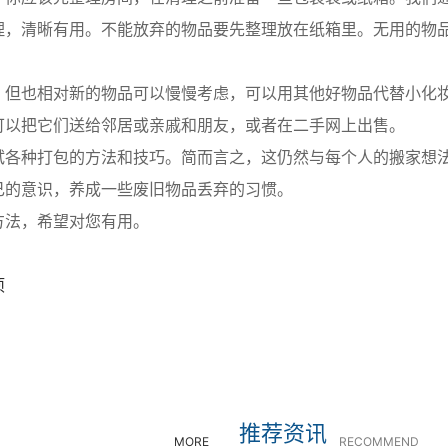
理，清晰有用。不能放弃的物品要先整理放在纸箱里。无用的物
，但也相对新的物品可以慢慢考虑，可以用其他好物品代替小化
可以把它们送给邻居或亲戚和朋友，或者在二手网上出售。
试各种打包的方法和技巧。简而言之，这仍然与每个人的搬家想
己的意识，养成一些废旧物品丢弃的习惯。
方法，希望对您有用。
项
？
推荐资讯
MORE
RECOMMEND